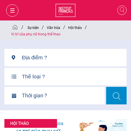
/
/
/
/
Sự kiện
Văn hóa
Hội thảo
Vị trí của phụ nữ trong thể thao
Thời gian ?
GIỎ HÀNG
ĐĂNG NHẬP
HỘI THẢO
VI
VI