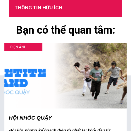
THÔNG TIN HỮU ÍCH
Bạn có thể quan tâm:
ĐIỆN ẢNH
HỘI NHÓC QUẬY
Đôi khi, những kế hoạch điên rồ nhất lại khởi đầu từ