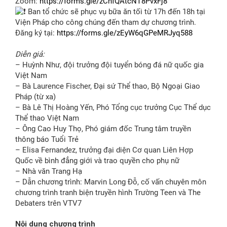
Zoom:
https://forms.gle/zCnfQAtcNT8PvxFj8
Ban tổ chức sẽ phục vụ bữa ăn tối từ 17h đến 18h tại
Viện Pháp cho công chúng đến tham dự chương trình.
Đăng ký tại:
https://forms.gle/zEyW6qGPeMRJyq588
Diễn giả:
– Huỳnh Như, đội trưởng đội tuyển bóng đá nữ quốc gia
Việt Nam
– Bà Laurence Fischer, Đại sứ Thể thao, Bộ Ngoại Giao
Pháp (từ xa)
– Bà Lê Thị Hoàng Yến, Phó Tổng cục trưởng Cục Thể dục
Thể thao Việt Nam
– Ông Cao Huy Thọ, Phó giám đốc Trung tâm truyền
thông báo Tuổi Trẻ
– Elisa Fernandez, trưởng đại diện Cơ quan Liên Hợp
Quốc về bình đẳng giới và trao quyền cho phụ nữ
– Nhà văn Trang Hạ
– Dẫn chương trình: Marvin Long Đỗ, cố vấn chuyên môn
chương trình tranh biện truyền hình Trường Teen và The
Debaters trên VTV7
Nội dung chương trình