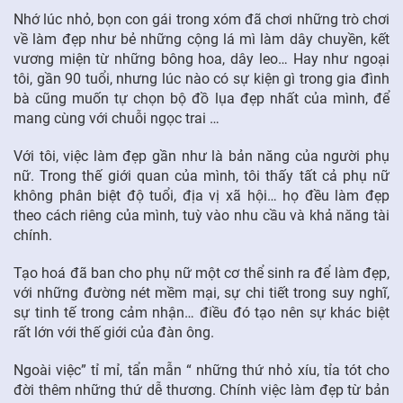
Nhớ lúc nhỏ, bọn con gái trong xóm đã chơi những trò chơi
về làm đẹp như bẻ những cộng lá mì làm dây chuyền, kết
FR
vương miện từ những bông hoa, dây leo… Hay như ngoại
tôi, gần 90 tuổi, nhưng lúc nào có sự kiện gì trong gia đình
bà cũng muốn tự chọn bộ đồ lụa đẹp nhất của mình, để
mang cùng với chuỗi ngọc trai …
Với tôi, việc làm đẹp gần như là bản năng của người phụ
nữ. Trong thế giới quan của mình, tôi thấy tất cả phụ nữ
không phân biệt độ tuổi, địa vị xã hội… họ đều làm đẹp
theo cách riêng của mình, tuỳ vào nhu cầu và khả năng tài
chính.
Tạo hoá đã ban cho phụ nữ một cơ thể sinh ra để làm đẹp,
với những đường nét mềm mại, sự chi tiết trong suy nghĩ,
sự tinh tế trong cảm nhận… điều đó tạo nên sự khác biệt
rất lớn với thế giới của đàn ông.
Ngoài việc” tỉ mỉ, tẩn mẫn “ những thứ nhỏ xíu, tỉa tót cho
đời thêm những thứ dễ thương. Chính việc làm đẹp từ bản