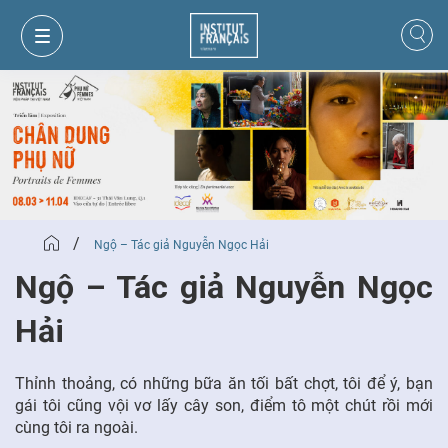
/
Ngộ – Tác giả Nguyễn Ngọc Hải
Ngộ – Tác giả Nguyễn Ngọc
Hải
GIỎ HÀNG
ĐĂNG NHẬP
Thỉnh thoảng, có những bữa ăn tối bất chợt, tôi để ý, bạn
gái tôi cũng vội vơ lấy cây son, điểm tô một chút rồi mới
cùng tôi ra ngoài.
VI
VI