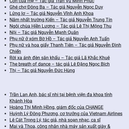
Con của mẹ – Tác giả Trần Vũ Minh Phúc
Ghé chợ Đông Ba – Tác giả Nguyễn Ngọc Duy
Lửng lơ – Tác giả Nguyễn Vĩnh Anh Khoa
Năm nhất trường Kiến – Tác giả Nguyễn Trung Tín
Ngôi chùa Hiền Lương – Tác giả Lê Thị Mộng Thu
Nội – Tác giả Nguyễn Mạnh Quân
Phụ nữ ở xóm Bờ Hồ – Tác giả Nguyễn Anh Tuấn
Phụ nữ và hoa giấy Thanh Tiên – Tác giả Nguyễn Đình
Chiến
Rời xa ánh đèn sân khấu – Tác giả Lã Khắc Khuê
The breath of dance – tác giả Lê Đặng Ngọc Bích
Thị – Tác giả Nguyễn Đức Hùng
Trần Lan Anh, bác sĩ nhi tại bệnh viện đa khoa tỉnh
Khánh Hòa
Hoàng Thị Minh Hồng, giám đốc của CHANGE
Huỳnh Lý Đông Phương, cơ trưởng của Vietnam Airlines
Lê Cát Trọng Lý, tác giả, nhà soạn nhạc, ca sĩ
Mai và Thoa, công nhân nhà máy sản xuất giày &