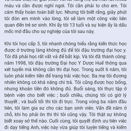
máu và cần được nghỉ ngơi. Tôi cần phải lo cho em. Tôi
cảm thấy hoàn toàn bất lực. Nhưng tôi biết rằng, giây phút
tôi đón em mình vào lòng, tôi sẽ làm một công việc liên
quan đến trẻ sơ sinh. Khi ấy tôi 13 tuổi và sự kiện ấy là dấu
mốc mở đầu cho sự nghiệp của tôi sau này.
Khi tôi học cấp 3, tôi nhanh chóng hiểu rằng kiến thức học
được ở trường làng không đủ để tôi đậu trường đại học y.
Tôi đã phải học rất vất vả để bắt kịp. Và tôi đã thành công:
năm 1998, tôi đậu trường Đại học Y Dược Huế thông qua
xét tuyển mà không cần thi đại học. Trong suốt 6 năm, tôi
luôn phải kiếm tiền để trang trải việc học. Ba mẹ tôi đương
nhiên không có khả năng chi trả. Tôi cũng được học bổng,
nhưng khoản tiền đó không đủ. Buổi sáng, tôi thực tập ở
bệnh viện cho biết việc ; buổi chiều, chúng tôi có giờ lý
thuyết ; và buổi tối thì tôi đi trực. Trong vòng ba năm đầu
tiên, tôi làm gia sư cho các bạn sinh viên. Vấn đề năm ở
chỗ, khi họ phải ôn thi thì tôi cũng vậy. Tôi thật sự không
biết xoay sở thế nào. Cuối cùng, tôi quyết định ưu tiên việc
đi dạy tiếng Anh, việc này vừa giúp tôi luyện tiếng và kiếm