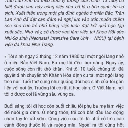
Trần Lan Anh đã theo đuổi lý tưởng của mình: 13 tuổi, cô
biết được sau này công việc của cô là ở bên cạnh trẻ sơ
FR
sinh. Xuất thân trong một gia đình nghèo ở miền Bắc, Trần
Lan Anh đã đặt can đảm và nghị lực vào ước muốn chăm
sóc cho các trẻ nhỏ bằng việc luôn đạt kết quả học tập
xuất sắc. Nhờ vậy, cô được vào làm việc tại Khoa Hồi sức
Nhi-Sơ sinh (Neonatal Intensive Care Unit – NICU) tại bệnh
viện đa khoa Nha Trang.
«
Tôi sinh ngày 3 tháng 12 năm 1980 tại một ngôi làng nhỏ
ở miền Bắc Việt Nam. Ba mẹ tôi đều làm nông. Ngày ấy,
cuộc sống còn rất khó khăn. Khi tôi 10 tuổi, chúng tôi đã
quyết định chuyển tới Khánh Hòa định cư tại một ngôi làng
trên núi. Tuổi thơ cũng như quãng đời học sinh của tôi gắn
liền với nơi ấy. Trường tôi có rất ít học sinh. Ở Việt Nam, nơi
tôi ở được coi là vùng sâu vùng xa.
Buổi sáng, tôi đi học còn buổi chiều tôi phụ ba mẹ làm việc
để nuôi gia đình. Ở nông thôn, trẻ con bắt đầu lao động
chân tay từ rất sớm. Công việc của tôi là nhổ cỏ trên các
cánh đồng thuốc lá và ruộng mía. Ngoài ra tôi cũng hốt