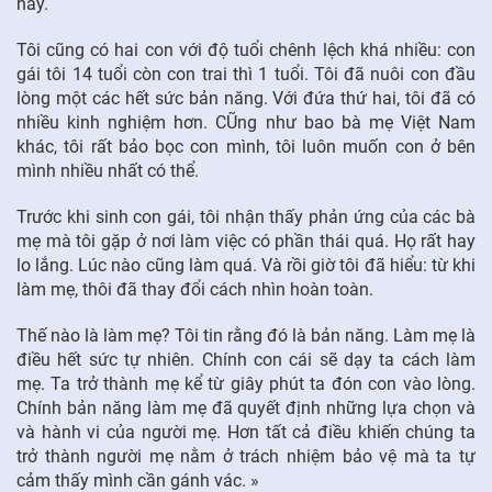
này.
Tôi cũng có hai con với độ tuổi chênh lệch khá nhiều: con
gái tôi 14 tuổi còn con trai thì 1 tuổi. Tôi đã nuôi con đầu
lòng một các hết sức bản năng. Với đứa thứ hai, tôi đã có
nhiều kinh nghiệm hơn. CŨng như bao bà mẹ Việt Nam
khác, tôi rất bảo bọc con mình, tôi luôn muốn con ở bên
mình nhiều nhất có thể.
Trước khi sinh con gái, tôi nhận thấy phản ứng của các bà
mẹ mà tôi gặp ở nơi làm việc có phần thái quá. Họ rất hay
lo lắng. Lúc nào cũng làm quá. Và rồi giờ tôi đã hiểu: từ khi
làm mẹ, thôi đã thay đổi cách nhìn hoàn toàn.
Thế nào là làm mẹ? Tôi tin rằng đó là bản năng. Làm mẹ là
điều hết sức tự nhiên. Chính con cái sẽ dạy ta cách làm
mẹ. Ta trở thành mẹ kể từ giây phút ta đón con vào lòng.
Chính bản năng làm mẹ đã quyết định những lựa chọn và
và hành vi của người mẹ. Hơn tất cả điều khiến chúng ta
trở thành người mẹ nằm ở trách nhiệm bảo vệ mà ta tự
cảm thấy mình cần gánh vác.
»