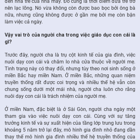
đến nhà trẻ của nhà máy. Đó cũng là thời điểm đứa trẻ trở
nên lạc lõng. Nó vừa không còn được bao bọc bởi ông bà
nữa, nhưng cũng không được ở gần mẹ bởi mẹ còn bận
làm việc cả ngày.
Vậy vai trò của người cha trong việc giáo dục con cái là
gì?
Trước đây, người cha là trụ cột kinh tế của gia đình, việc
nuôi dạy con cái và chăm lo nhà cửa thuộc về người mẹ.
Tình trạng này có thay đổi, nhưng tùy theo nơi sinh sống ở
miền Bắc hay miền Nam. Ở miền Bắc, những quan niệm
truyền thống rất được coi trọng và nhiều thế hệ vẫn còn
chung sống dưới một mái nhà, người cha luôn cho rằng
nuôi dạy con cái là trách nhiệm của người mẹ.
Ở miền Nam, đặc biệt là ở Sài Gòn, người cha ngày một
tham gia vào việc nuôi dạy con cái. Cùng với sự tăng
trưởng kinh tế và sự xuất hiện của tầng lớp trung lưu trong
khoảng 5 năm trở lại đây, mô hình gia đình nhỏ đang dần
thay thế mô hình gia đình nhiều thế hệ truyền thống của