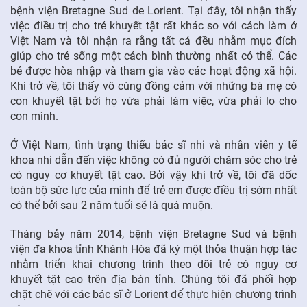
bệnh viện Bretagne Sud de Lorient. Tại đây, tôi nhận thấy
việc điều trị cho trẻ khuyết tật rất khác so với cách làm ở
Việt Nam và tôi nhận ra rằng tất cả đều nhằm mục đích
giúp cho trẻ sống một cách bình thường nhất có thể. Các
bé được hòa nhập và tham gia vào các hoạt động xã hội.
Khi trở về, tôi thấy vô cùng đồng cảm với những bà mẹ có
con khuyết tật bởi họ vừa phải làm việc, vừa phải lo cho
con mình.
Ở Việt Nam, tình trạng thiếu bác sĩ nhi và nhân viên y tế
khoa nhi dẫn đến việc không có đủ người chăm sóc cho trẻ
có nguy cơ khuyết tật cao. Bởi vậy khi trở về, tôi đã dốc
toàn bộ sức lực của mình để trẻ em được điều trị sớm nhất
có thể bởi sau 2 năm tuổi sẽ là quá muộn.
Tháng bảy năm 2014, bệnh viện Bretagne Sud và bệnh
viện đa khoa tỉnh Khánh Hòa đã ký một thỏa thuận hợp tác
nhằm triển khai chương trình theo dõi trẻ có nguy cơ
khuyết tật cao trên địa bàn tỉnh. Chúng tôi đã phối hợp
chặt chẽ với các bác sĩ ở Lorient để thực hiện chương trình