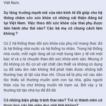
Việt Nam.
Sự tăng trưởng mạnh mẽ của nền kinh tế đã giúp cho hệ
thống chăm sóc sức khỏe có những cái thiện đáng kể
tại Việt Nam. Việc theo dõi sức khỏe của thai phụ được
tiến hành như thế nào? Các bà mẹ có chung cách làm
không ?
Có 2 hệ thống theo dõi sức khỏe của phụ nữ mang thai: đó
là hệ thống nhà nước và hệ thống tư nhân. Trong hệ thống
nhà nước, mỗi ngôi làng sẽ có một trung tâm y tế với một
bác sĩ và y tá chuyên theo dõi sức khỏe sinh sản. Nhưng ở
đó không có đủ cơ sở vật chất cần thiết và không có dụng
cụ để siêu âm nên không thể phát hiện được những bất
thường hay dị tật của thai nhi. Chưa kể là phụ nữ các dân
tộc thiểu số thường muốn sinh con tại nhà, giữa người
thân của họ chứ không muốn tới trạm xá. Bởi vậy y tá
thường tới tận nhà họ để đỡ đẻ.
Có những biện pháp tránh thai nào? Trẻ vị thành niên có
được học các lớp giáo dục giới tính không?