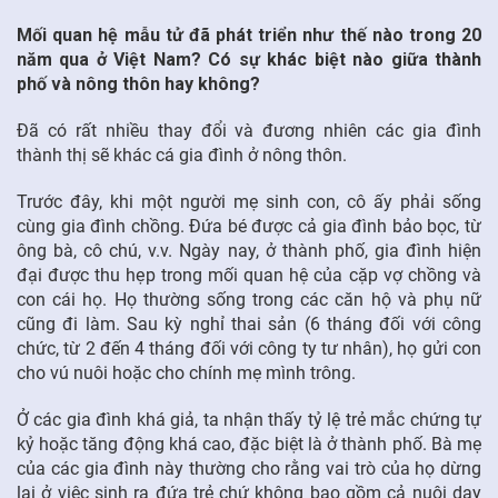
Mối quan hệ mẫu tử đã phát triển như thế nào trong 20
năm qua ở Việt Nam? Có sự khác biệt nào giữa thành
phố và nông thôn hay không?
Đã có rất nhiều thay đổi và đương nhiên các gia đình
thành thị sẽ khác cá gia đình ở nông thôn.
Trước đây, khi một người mẹ sinh con, cô ấy phải sống
cùng gia đình chồng. Đứa bé được cả gia đình bảo bọc, từ
ông bà, cô chú, v.v. Ngày nay, ở thành phố, gia đình hiện
đại được thu hẹp trong mối quan hệ của cặp vợ chồng và
con cái họ. Họ thường sống trong các căn hộ và phụ nữ
cũng đi làm. Sau kỳ nghỉ thai sản (6 tháng đối với công
chức, từ 2 đến 4 tháng đối với công ty tư nhân), họ gửi con
cho vú nuôi hoặc cho chính mẹ mình trông.
Ở các gia đình khá giả, ta nhận thấy tỷ lệ trẻ mắc chứng tự
kỷ hoặc tăng động khá cao, đặc biệt là ở thành phố. Bà mẹ
của các gia đình này thường cho rằng vai trò của họ dừng
lại ở việc sinh ra đứa trẻ chứ không bao gồm cả nuôi dạy