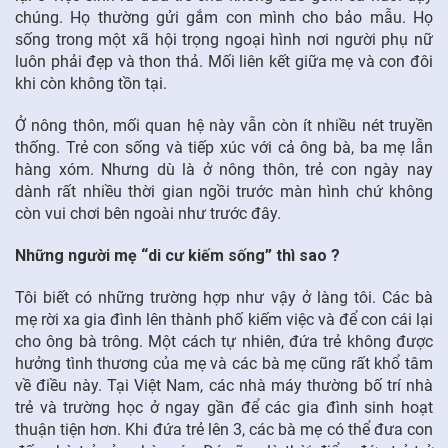
chúng. Họ thường gửi gắm con mình cho bảo mẫu. Họ
sống trong một xã hội trọng ngoại hình nơi người phụ nữ
luôn phải đẹp và thon thả. Mối liên kết giữa mẹ và con đôi
khi còn không tồn tại.
Ở nông thôn, mối quan hệ này vẫn còn ít nhiều nét truyền
thống. Trẻ con sống và tiếp xúc với cả ông bà, ba mẹ lẫn
hàng xóm. Nhưng dù là ở nông thôn, trẻ con ngày nay
dành rất nhiều thời gian ngồi trước màn hình chứ không
còn vui chơi bên ngoài như trước đây.
Những người mẹ “di cư kiếm sống” thì sao ?
Tôi biết có những trường hợp như vậy ở làng tôi. Các bà
mẹ rời xa gia đình lên thành phố kiếm việc và để con cái lại
cho ông bà trông. Một cách tự nhiên, đứa trẻ không được
hưởng tình thương của mẹ và các bà mẹ cũng rất khổ tâm
về điều này. Tại Việt Nam, các nhà máy thường bố trí nhà
trẻ và trường học ở ngay gần để các gia đình sinh hoạt
thuận tiện hơn. Khi đứa trẻ lên 3, các bà mẹ có thể đưa con