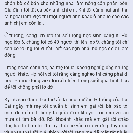
phân bò để bán cho những nhà làm nông cần phân bón.
Gia đình tôi tất cả bảy anh chị em. Khi tôi cùng hai anh trai
ra ngoài làm việc thì một người anh khác ở nhà lo cho các
anh chị em còn lại.
Ở trường, càng lên lớp thì số lượng học sinh càng ít. Hồi
học lớp 6, chúng tôi có 40 người thì lên lớp 9, chúng tôi chỉ
còn có 20 người vì hầu hết các bạn phải bỏ học để đi làm
đồng.
Trong hoàn cảnh đó, ba mẹ tôi lại không nghĩ giống những
người khác. Họ nói với tôi rằng càng nghèo thì càng phải đi
học. Ba mẹ động viên tôi rất nhiều trong suốt quá trình học
để tôi không phải lỡ dở.
Ký ức sâu đậm thời thơ ấu là nuôi dưỡng lý tưởng của tôi.
Cái ngày mà mẹ tôi chuẩn bị sinh em gái tôi, bà bảo tôi
cầm đèn dầu đi tìm y tá giữa đêm khuya. Tôi mặc vội áo
mưa đi tìm bà đỡ. Rồi khoảnh khắc mà em gái tôi chào
đời, bà đỡ bảo tôi đỡ lấy đứa bé vẫn còn vương đầy máu
và nhau thai, rồi giải thích với tôi rằng mẹ đã mất rất nhiều