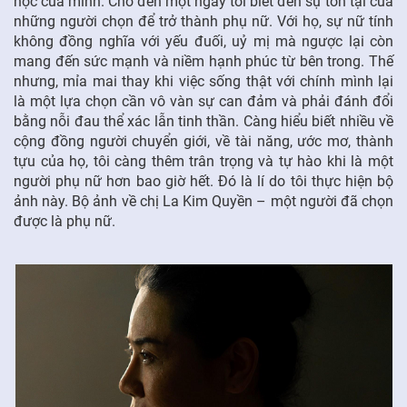
học của mình. Cho đến một ngày tôi biết đến sự tồn tại của
những người chọn để trở thành phụ nữ. Với họ, sự nữ tính
FR
không đồng nghĩa với yếu đuối, uỷ mị mà ngược lại còn
mang đến sức mạnh và niềm hạnh phúc từ bên trong. Thế
nhưng, mỉa mai thay khi việc sống thật với chính mình lại
là một lựa chọn cần vô vàn sự can đảm và phải đánh đổi
bằng nỗi đau thể xác lẫn tinh thần. Càng hiểu biết nhiều về
cộng đồng người chuyển giới, về tài năng, ước mơ, thành
tựu của họ, tôi càng thêm trân trọng và tự hào khi là một
người phụ nữ hơn bao giờ hết. Đó là lí do tôi thực hiện bộ
ảnh này. Bộ ảnh về chị La Kim Quyền – một người đã chọn
được là phụ nữ.