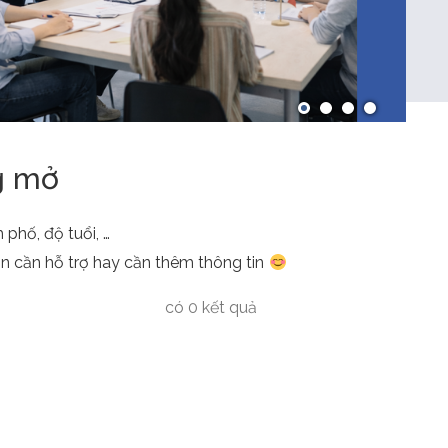
TUYỂN DỤNG
g mở
phố, độ tuổi, …
ạn cần hỗ trợ hay cần thêm thông tin
có 0 kết quả