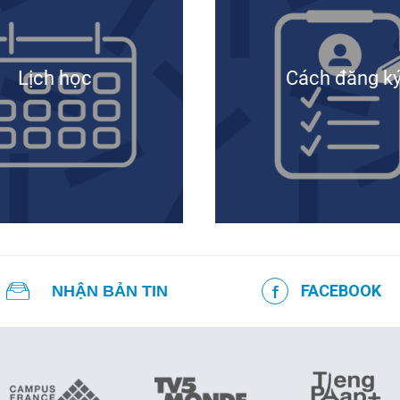
Hà Nội
Hà Nội
Huế
Huế
Lịch học
Cách đăng k
Đà Nẵng
Đà Nẵng
FACEBOOK
NHẬN BẢN TIN