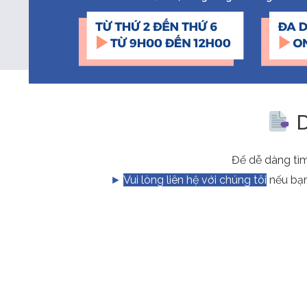
D
Để dễ dàng tìm
►
Vui lòng liên hệ với chúng tôi
nếu bạn