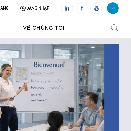
HÀNG
ĐĂNG NHẬP
VI
VI
FR
VỀ CHÚNG TÔI
VIỆN PHÁP TẠI VIỆT NAM
O TẠO
CHI NHÁNH: HÀ NỘI
 NAM
CHI NHÁNH: HUẾ
ỆT NAM
CHI NHÁNH: ĐÀ NẴNG
CHI NHÁNH: TPHCM