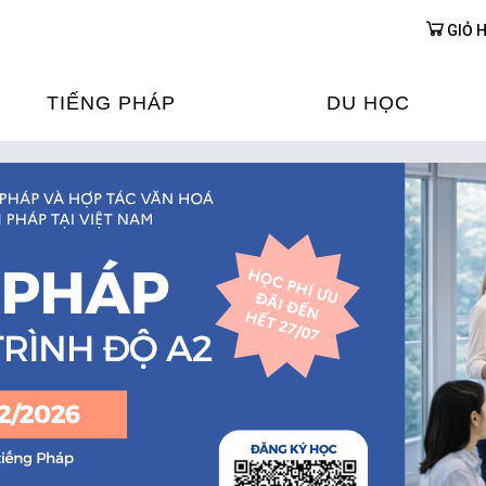
GIỎ 
TIẾNG PHÁP
DU HỌC
ỌC TIẾNG PHÁP
DU HỌC PHÁP
ỆN
Ỳ THI & CHỨNG CHỈ
CHƯƠNG TRÌNH ĐÀ
CỦA PHÁP TẠI VIỆT
HIM
ỌC TIẾNG PHÁP NGAY TẠI
PHÁP
FRANCE ALUMNI VI
ỊCH TIẾNG PHÁP
ỢP TÁC TIẾNG PHÁP