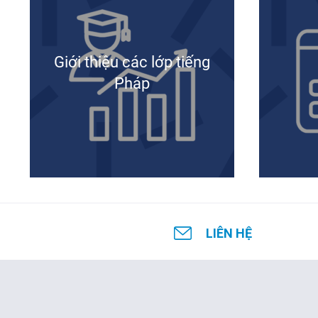
Hà Nội
Huế
Giới thiệu các lớp tiếng
Đà Nẵng
Pháp
LIÊN HỆ