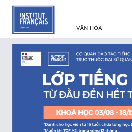
VĂN HÓA
SỰ KIỆN VĂN HÓA
H
THƯ VIỆN ĐA PHƯƠNG TI
K
CHƯƠNG TRÌNH CHIẾU P
H
PHÁP
SÁCH VÀ THƯ TỊCH
D
NGHỆ SỸ LƯU TRÚ
H