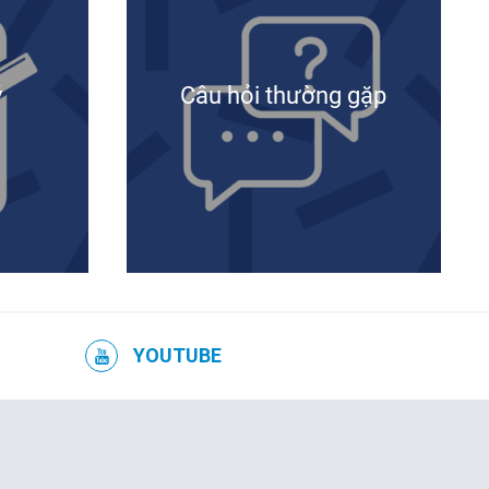
Tài khoản học Viên IFV
Hà Nội
ý
Câu hỏi thường gặp
Huế
Đà Nẵng
YOUTUBE